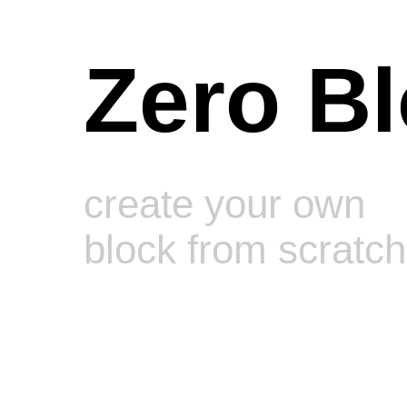
Zero B
create your own
block from scratch