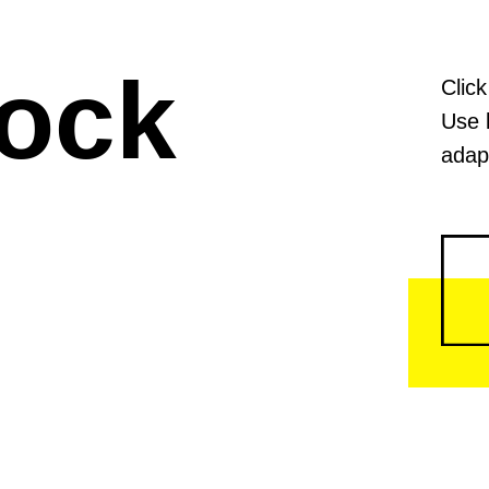
lock
Click
Use 
adapt