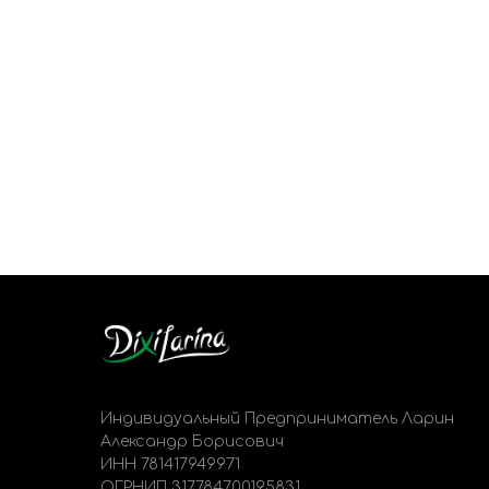
Индивидуальный Предприниматель Ларин
Александр Борисович
ИНН 781417949971
ОГРНИП 317784700195831