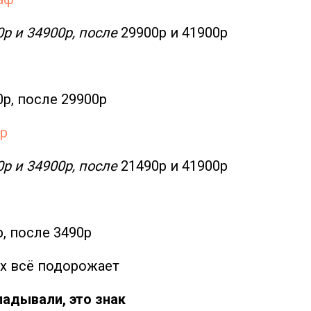
0р и 34900р, после
29900р и 41900р
0р, после 29900р
p
0р и 34900р, после
21490р и 41900р
р, после 3490р
х всё подорожает
ладывали, это знак