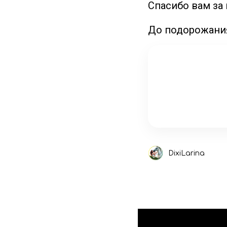
Спасибо вам за 
До подорожания
DixiLarina