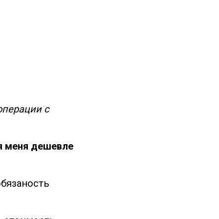
операции с
я меня дешевле
обязаность