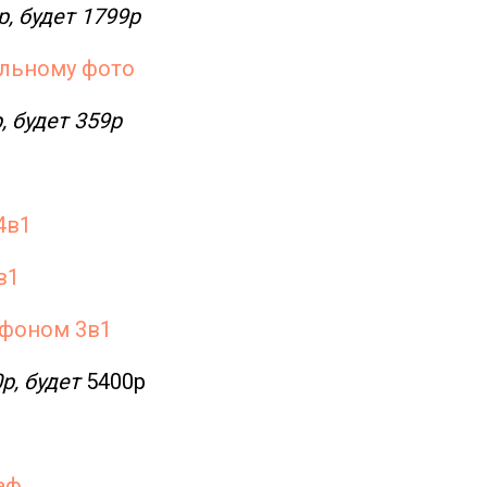
р, будет 1799р
альному фото
, будет 359р
4в1
в1
 фоном 3в1
0р, будет
5400р
аф