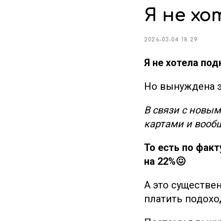
Я не хо
2026-03-04 18:29
Я не хотела по
Но вынуждена э
В связи с новым
картами и вообщ
То есть по фак
на 22%😖
А это существен
платить подохо