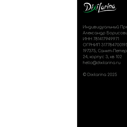
Индивидуальный Пр
Александр Борисов
ИНН 781417949971
ОГРНИП 31778470019
197375, Санкт-Петер
24, корпус 3, кв 102
hello@dixilarina.ru
© Dixilarina 2025