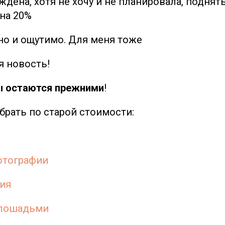
дена, хотя не хочу и не планировала, поднят
 на 20%
тно и ощутимо. Для меня тоже
я новость!
ы остаются прежними
!
брать по старой стоимости:
фотографии
ия
 лошадьми