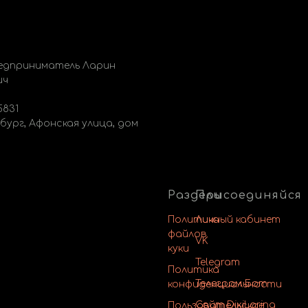
едприниматель Ларин
ич
5831
бург, Афонская улица, дом
Разделы
Присоединяйся
Политика
Личный кабинет
файлов
VK
куки
Telegram
Политика
Телеграм Бот
конфиденциальности
Сайт DixiLarina
Пользовательское