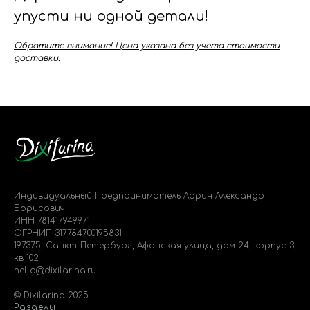
упусти ни одной детали!
Обратите внимание! Цена указана без учета стоимости
доставки.
Индивидуальный Предприниматель Ларин Александр
Борисович
ИНН 781417949971
ОГРНИП 317784700195831
197375, Санкт-Петербург, Афонская улица, дом 24, корпус 3,
кв 102
hello@dixilarina.ru
© Dixilarina 2025
Разделы